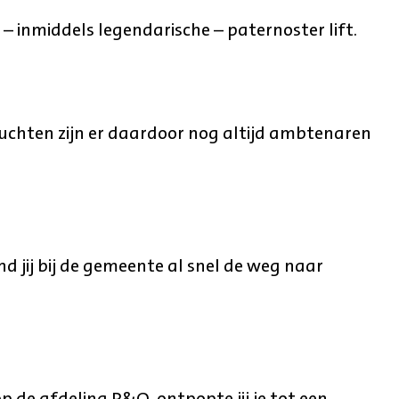
– inmiddels legendarische – paternoster lift.
ruchten zijn er daardoor nog altijd ambtenaren
ond jij bij de gemeente al snel de weg naar
 de afdeling P&O, ontpopte jij je tot een