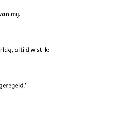
van mij.
ag, altijd wist ik:
geregeld.’