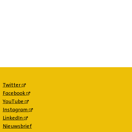
Twitter
(externe
link)
Facebook
(externe
link)
YouTube
(externe
link)
Instagram
(externe
link)
LinkedIn
(externe
link)
Nieuwsbrief