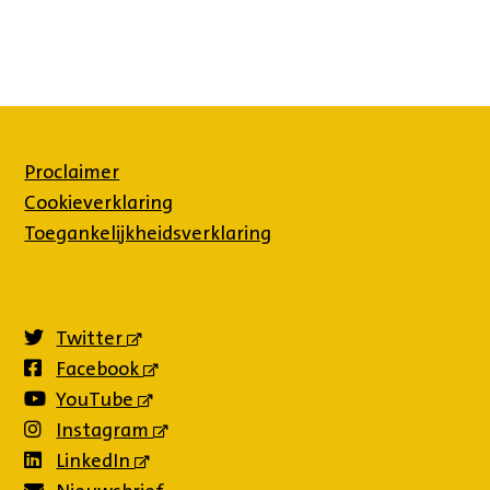
Proclaimer
Cookieverklaring
Toegankelijkheidsverklaring
Twitter
(externe
link)
Facebook
(externe
link)
YouTube
(externe
link)
Instagram
(externe
link)
LinkedIn
(externe
link)