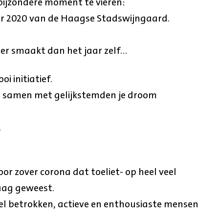
bijzondere moment te vieren:
aar 2020 van de Haagse Stadswijngaard.
er smaakt dan het jaar zelf…
 initiatief.
m samen met gelijkstemden je droom
.
oor zover corona dat toeliet- op heel veel
aag geweest.
eel betrokken, actieve en enthousiaste mensen