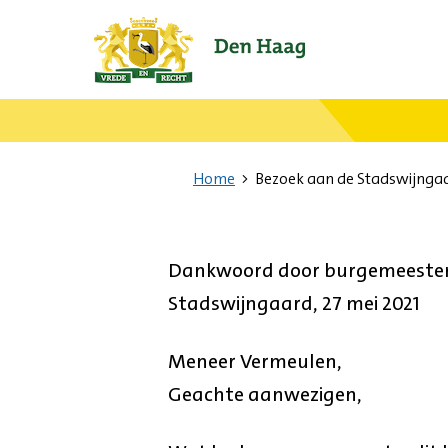
Ga
naar
de
startpagina.
Home
Bezoek aan de Stadswijnga
Dankwoord door burgemeester 
Stadswijngaard, 27 mei 2021
Meneer Vermeulen,
Geachte aanwezigen,