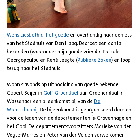
Wens Liesbeth al het goede
en overhandig haar een ets
van het Stadhuis van Den Haag. Begroet een aantal
bekenden (waaronder mijn goede vriendin Pascale
Georgopoulou en René Leegte (
Publieke Zaken
) en loop
terug naar het Stadhuis.
Woon s’avonds op uitnodiging van goede bekende
Gobert Beijer in
Golf Groendael
aan Groenendaal in
Wassenaar een bijeenkomst bij van de
De
Maatschappij
. De bijeenkomst is georganiseerd door en
voor de leden van de departementen ‘s-Gravenhage en
het Gooi. De departementsvoorzitters Marieke van der
Vegte-Marres en Peter van der Velden verwelkomen