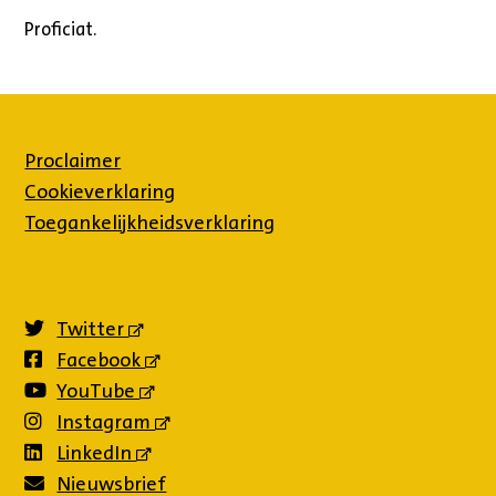
Proficiat.
Proclaimer
Cookieverklaring
Toegankelijkheidsverklaring
Twitter
(externe
link)
Facebook
(externe
link)
YouTube
(externe
link)
Instagram
(externe
link)
LinkedIn
(externe
link)
Nieuwsbrief