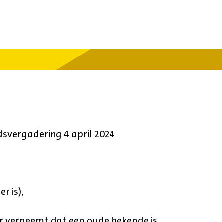
svergadering 4 april 2024
r is),
ter verneemt dat een oude bekende is