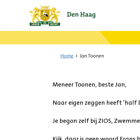
Ga
naar
de
startpagina.
Home
Jan Toonen
Meneer Toonen, beste Jan,
Naar eigen zeggen heeft ‘half
Je begon zelf bij ZIOS, Zwemme
Kijk, daar is geen woord Frans bi