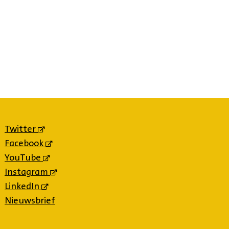
Twitter
(externe
link)
Facebook
(externe
link)
YouTube
(externe
link)
Instagram
(externe
link)
LinkedIn
(externe
link)
Nieuwsbrief