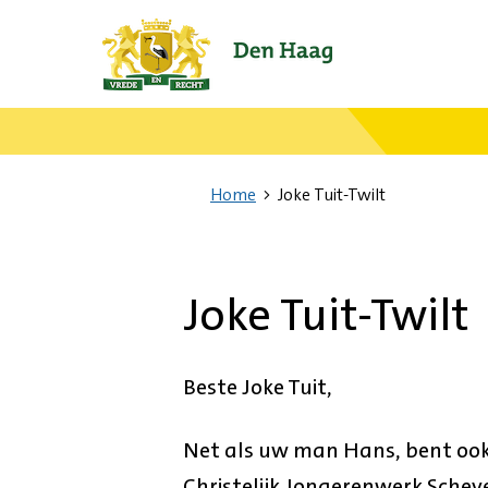
Ga
naar
de
startpagina.
Home
Joke Tuit-Twilt
Joke Tuit-Twilt
Beste Joke Tuit,
Net als uw man Hans, bent ook u
Christelijk Jongerenwerk Schev