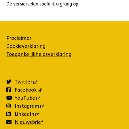
De versierselen speld ik u graag op.
Proclaimer
Cookieverklaring
Toegankelijkheidsverklaring
Twitter
(externe
link)
Facebook
(externe
link)
YouTube
(externe
link)
Instagram
(externe
link)
LinkedIn
(externe
link)
Nieuwsbrief