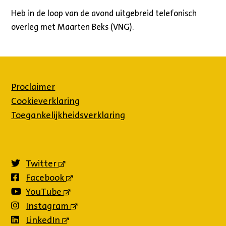
Heb in de loop van de avond uitgebreid telefonisch
overleg met Maarten Beks (VNG).
Proclaimer
Cookieverklaring
Toegankelijkheidsverklaring
Twitter
(externe
link)
Facebook
(externe
link)
YouTube
(externe
link)
Instagram
(externe
link)
LinkedIn
(externe