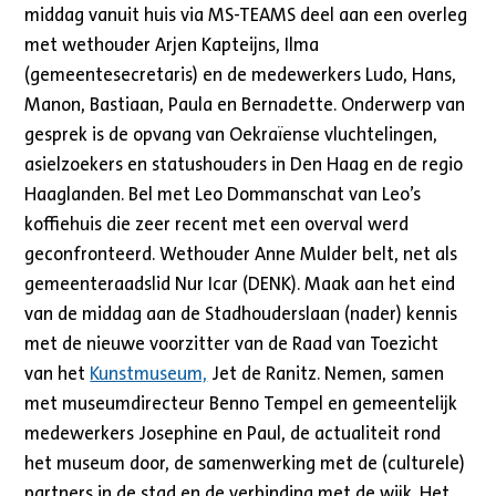
middag vanuit huis via MS-TEAMS deel aan een overleg
met wethouder Arjen Kapteijns, Ilma
(gemeentesecretaris) en de medewerkers Ludo, Hans,
Manon, Bastiaan, Paula en Bernadette. Onderwerp van
gesprek is de opvang van Oekraïense vluchtelingen,
asielzoekers en statushouders in Den Haag en de regio
Haaglanden. Bel met Leo Dommanschat van Leo’s
koffiehuis die zeer recent met een overval werd
geconfronteerd. Wethouder Anne Mulder belt, net als
gemeenteraadslid Nur Icar (DENK). Maak aan het eind
van de middag aan de Stadhouderslaan (nader) kennis
met de nieuwe voorzitter van de Raad van Toezicht
van het
Kunstmuseum,
Jet de Ranitz. Nemen, samen
met museumdirecteur Benno Tempel en gemeentelijk
medewerkers Josephine en Paul, de actualiteit rond
het museum door, de samenwerking met de (culturele)
partners in de stad en de verbinding met de wijk. Het