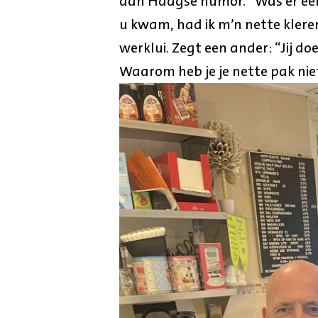
aan Haagse humor. “Was er ee
u kwam, had ik m’n nette kler
werklui. Zegt een ander: “Jij doe
Waarom heb je je nette pak ni