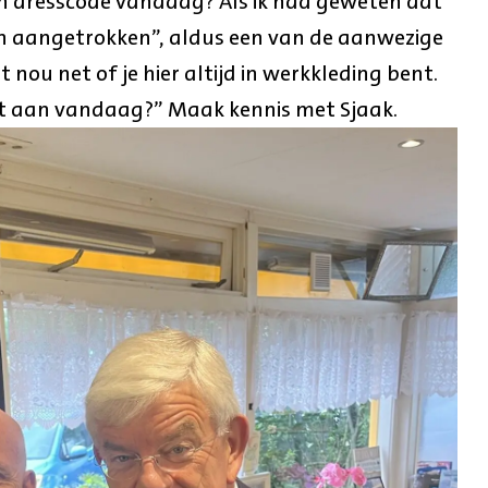
n dresscode vandaag? Als ik had geweten dat
en aangetrokken”, aldus een van de aanwezige
t nou net of je hier altijd in werkkleding bent.
et aan vandaag?” Maak kennis met Sjaak.