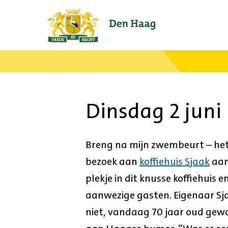
Ga
naar
de
startpagina.
Dinsdag 2 juni
Breng na mijn zwembeurt – he
bezoek aan
koffiehuis Sjaak
aan
plekje in dit knusse koffiehuis
aanwezige gasten. Eigenaar Sjaak
niet, vandaag 70 jaar oud gewor