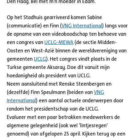
Den Haag. Bel met m’n moeder in Edam.
Op het Stadhuis gearriveerd komen Sabine
(communicatie) en Finn (
VNG International
) langs voor
de opname van een videoboodschap ten behoeve van
een congres van
UCLG-MEWA
(de sectie Midden-
Oosten en West-Azië binnen de wereldvereniging van
gemeenten
UCLG
). Het congres vindt plaats in de
Turkse gemeente Aksaray. Doe dit vanuit mijn
hoedanigheid als president van UCLG.
Neem aansluitend met Renske Steenbergen en
(dezelfde) Finn Speulmann (beiden van
VNG
International
) een aantal actuele onderwerpen door
rondom het presidentschap van de UCLG.
Evalueer met een paar betrokken medewerkers de
algemene gelegenheid (ook wel ‘lintjesregen’
genoemd) van afgelopen 25 april. Kijken terug op een