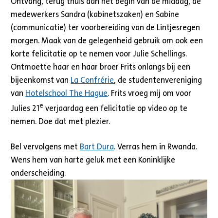
Ontvang, terug thuis aan het begin van de middag, de
medewerkers Sandra (kabinetszaken) en Sabine
(communicatie) ter voorbereiding van de Lintjesregen
morgen. Maak van de gelegenheid gebruik om ook een
korte felicitatie op te nemen voor Julie Schellings.
Ontmoette haar en haar broer Frits onlangs bij een
bijeenkomst van
La Confrérie
, de studentenvereniging
van
Hotelschool The Hague
. Frits vroeg mij om voor
e
Julies 21
verjaardag een felicitatie op video op te
nemen. Doe dat met plezier.
Bel vervolgens met
Bart Dura
. Verras hem in Rwanda.
Wens hem van harte geluk met een Koninklijke
onderscheiding.