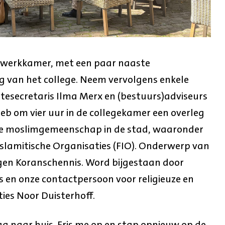
n werkkamer, met een paar naaste
g van het college. Neem vervolgens enkele
tesecretaris Ilma Merx en (bestuurs)adviseurs
eb om vier uur in de collegekamer een overleg
e moslimgemeenschap in de stad, waaronder
Islamitische Organisaties (FIO). Onderwerp van
gen Koranschennis. Word bijgestaan door
rs en onze contactpersoon voor religieuze en
ies Noor Duisterhoff.
ag naar huis. Fris me op en stap opnieuw op de