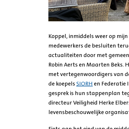
Koppel, inmiddels weer op mij
medewerkers de besluiten teru
actualiteiten door met gemeen
Robin Aerts en Maarten Beks. H
met vertegenwoordigers van d
de koepels
SIORH
en Federatie 
gesprek is hun stappenplan te
directeur Veiligheid Herke Elbe
levensbeschouwelijke organisat
Fiets aan het eind van de midd