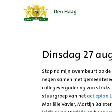
Ga
naar
de
startpagina.
Dinsdag 27 au
Stap na mijn zwembeurt op de f
negen samen met gemeentesecr
collegevergadering van straks
stuurgroep van het
actieplan 
Mariëlle Vavier, Martijn Balste