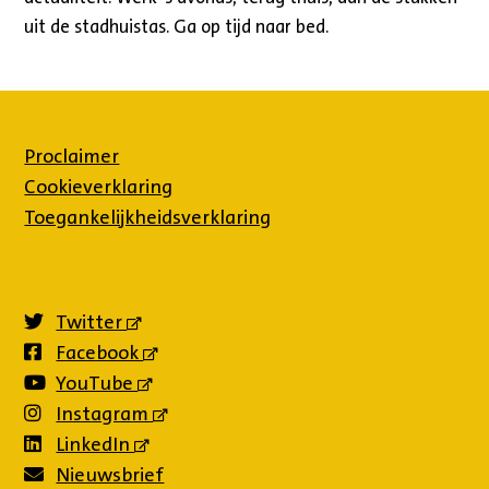
uit de stadhuistas. Ga op tijd naar bed.
Proclaimer
Cookieverklaring
Toegankelijkheidsverklaring
Twitter
(externe
link)
Facebook
(externe
link)
YouTube
(externe
link)
Instagram
(externe
link)
LinkedIn
(externe
link)
Nieuwsbrief