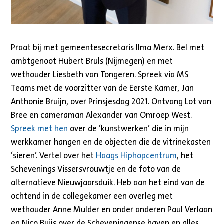
Praat bij met gemeentesecretaris Ilma Merx. Bel met
ambtgenoot Hubert Bruls (Nijmegen) en met
wethouder Liesbeth van Tongeren. Spreek via MS
Teams met de voorzitter van de Eerste Kamer, Jan
Anthonie Bruijn, over Prinsjesdag 2021. Ontvang Lot van
Bree en cameraman Alexander van Omroep West.
Spreek met hen
over de ‘kunstwerken’ die in mijn
werkkamer hangen en de objecten die de vitrinekasten
‘sieren’. Vertel over het
Haags Hiphopcentrum
, het
Schevenings Vissersvrouwtje en de foto van de
alternatieve Nieuwjaarsduik. Heb aan het eind van de
ochtend in de collegekamer een overleg met
wethouder Anne Mulder en onder anderen Paul Verlaan
en Nico Buijs over de Scheveningense haven en alles