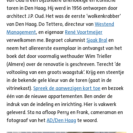
van Oud is een bijzondere driehoekige en iconische
toren in Den Haag. Hij werd in 1956 ontworpen door
architect J.P. Oud. Het was de eerste ‘wolkenkrabber’
van Den Haag. Do Tettero, directeur van
Westend
Management
, en eigenaar
René Voortmeijer
verwelkomen me. Begroet columnist
Sjaak Bral
en
neem het allereerste exemplaar in ontvangst van het
boek dat door voormalig wethouder Wim Trieller
(Almere) over de renovatie is geschreven. Terecht ‘de
voltooiing van een groots waagstuk’. Krijg een steentje
in de bekende gele kleur van de toren (gaat in de
vitrinekast).
Spreek de aanwezigen kort toe
en bezoek
één van de nieuwe appartementen. Ben onder de
indruk van de indeling en inrichting. Hier is vakwerk
geleverd. Sta na afloop Perry en Frank, cameraman en
fotograaf van het
AD/Den Haag
te woord.