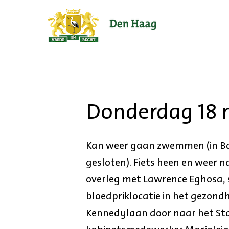
Ga
naar
de
startpagina.
Donderdag 18
Kan weer gaan zwemmen (in B
gesloten). Fiets heen en weer 
overleg met Lawrence Eghosa, s
bloedpriklocatie in het gezon
Kennedylaan door naar het St