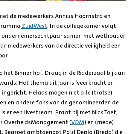
 met de medewerkers Annius Hoornstra en
ogramma
ZuidWest
. In de collegekamer volgt
een ondernemersechtpaar samen met wethouder
r medewerkers van de directie veiligheid een
or.
p het Binnenhof. Draag in de Ridderzaal bij aan
wards. Het thema dit jaar is ‘veerkracht en
 ingericht. Helaas mogen niet alle (trotse)
nnen en andere fans van de genomineerden de
s er een livestream. Praat bij met Nick Toet,
oor OverheidsManagement (
VOM
) en (mede)
. Begroet ambtgenoot Paul Depla (Breda) die