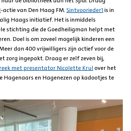
naar de bibliotheek aan het Spui. Draag
1
-actie van Den Haag FM.
Sintvoorieder1
is in
lig Haags initiatief. Het is inmiddels
ele stichting die de Goedheiligman helpt met
eren. Doel is om zoveel mogelijk kinderen een
eer dan 400 vrijwilligers zijn actief voor de
t zorg ingepakt. Draag er zelf zeven bij,
reek met presentator Nicolette Krul
over het
lle Hagenaars en Hagenezen op kadootjes te