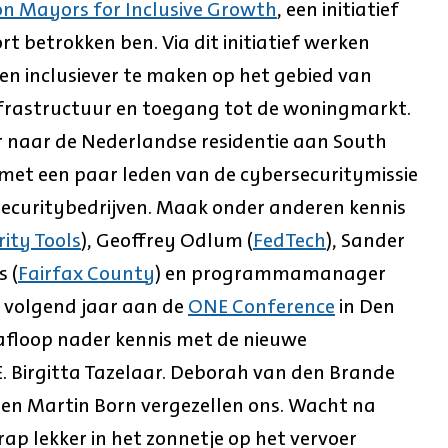
n Mayors for Inclusive Growth
, een initiatief
kort betrokken ben. Via dit initiatief werken
 inclusiever te maken op het gebied van
nfrastructuur en toegang tot de woningmarkt.
 naar de Nederlandse residentie aan South
 met een paar leden van de cybersecuritymissie
securitybedrijven. Maak onder anderen kennis
rity Tools
), Geoffrey Odlum (
FedTech
), Sander
s (
Fairfax County
) en programmamanager
p volgend jaar aan de
ONE Conference
in Den
floop nader kennis met de nieuwe
 Birgitta Tazelaar. Deborah van den Brande
) en Martin Born vergezellen ons. Wacht na
ap lekker in het zonnetje op het vervoer