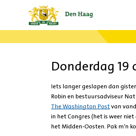
Ga
naar
de
startpagina.
Donderdag 19 
Iets langer geslapen dan giste
Robin en bestuursadviseur Nath
The Washington Post
van vand
in het Congres (het is weer niet
het Midden-Oosten. Pak m’n koffe