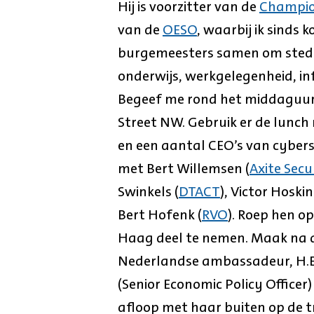
Hij is voorzitter van de
Champio
van de
OESO
, waarbij ik sinds 
burgemeesters samen om steden
onderwijs, werkgelegenheid, i
Begeef me rond het middaguur
Street NW. Gebruik er de lunch
en een aantal CEO’s van cyber
met Bert Willemsen (
Axite Secu
Swinkels (
DTACT
), Victor Hoskin
Bert Hofenk (
RVO
). Roep hen o
Haag deel te nemen. Maak na a
Nederlandse ambassadeur, H.E.
(Senior Economic Policy Officer
afloop met haar buiten op de tr