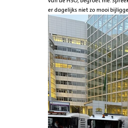
van de HSO, begroet me. Spree
er dagelijks niet zo mooi bijligg