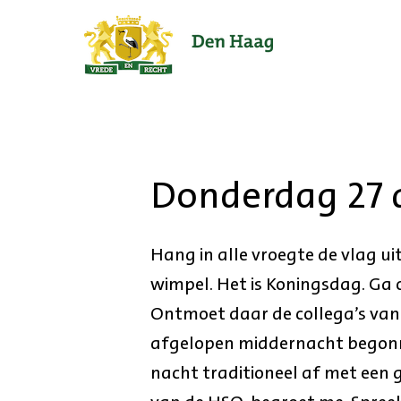
Ga
naar
de
startpagina.
Donderdag 27 a
Hang in alle vroegte de vlag ui
wimpel. Het is Koningsdag. Ga o
Ontmoet daar de collega’s van 
afgelopen middernacht begonne
nacht traditioneel af met een 