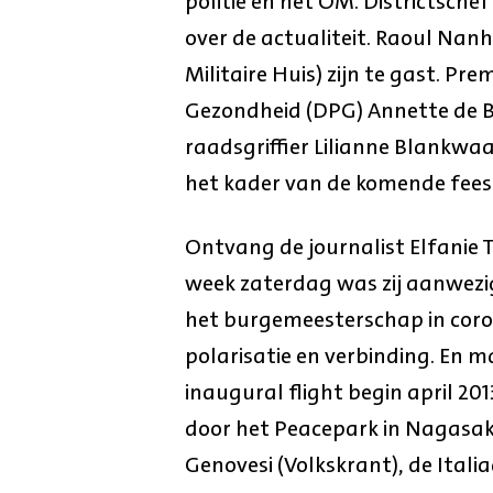
politie en het OM. Districtsche
over de actualiteit. Raoul Na
Militaire Huis) zijn te gast. Pr
Gezondheid (DPG) Annette de B
raadsgriffier Lilianne Blankw
het kader van de komende fee
Ontvang de journalist Elfanie 
week zaterdag was zij aanwezig
het burgemeesterschap in coro
polarisatie en verbinding. En 
inaugural flight begin april 2
door het Peacepark in Nagasak
Genovesi (Volkskrant), de Itali