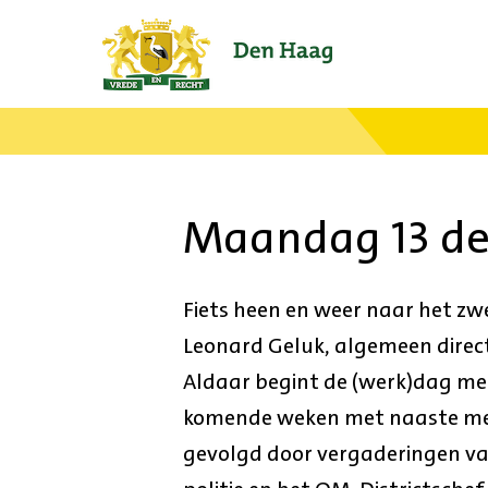
Ga
naar
de
startpagina.
Maandag 13 d
Fiets heen en weer naar het zw
Leonard Geluk, algemeen direct
Aldaar begint de (werk)dag met
komende weken met naaste med
gevolgd door vergaderingen van