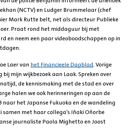
f van de politie Benjamin informeert de driehoek
nhekhan (NCTV) en Ludger Brummelaar (chef
emier Mark Rutte belt, net als directeur Publieke
oer. Praat rond het middaguur bij met
aard en neem een paar videoboodschappen op in
stdagen.
Toe Laer van
het Financieele Dagblad
. Vorige
 bij mijn wijkbezoek aan Laak. Spreken over
natijd, de kennismaking met de stad en over
marge halen we ook herinneringen op aan de
013 naar het Japanse Fukuoka en de wandeling
i samen met haar collega’s Iñaki Oñorbe
aanse journaliste Paola Mighetto en Joost