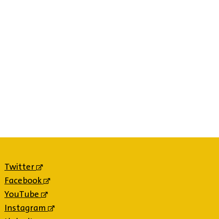
Twitter
(externe
link)
Facebook
(externe
link)
YouTube
(externe
link)
Instagram
(externe
link)