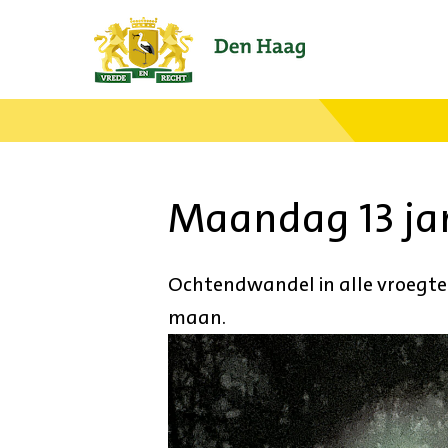
Ga
naar
de
startpagina.
Maandag 13 ja
Ochtendwandel in alle vroegte in
maan.