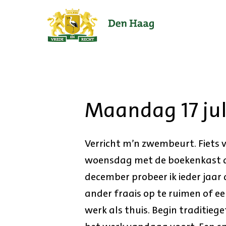
Ga
naar
de
startpagina.
Maandag 17 jul
Verricht m’n zwembeurt. Fiets 
woensdag met de boekenkast aan
december probeer ik ieder jaar d
ander fraais op te ruimen of ee
werk als thuis. Begin traditieg