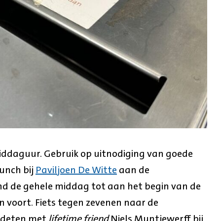
iddaguur. Gebruik op uitnodiging van goede
unch bij
Paviljoen De Witte
aan de
nd de gehele middag tot aan het begin van de
 voort. Fiets tegen zevenen naar de
ndeten met
lifetime friend
Niels Muntjewerff bij