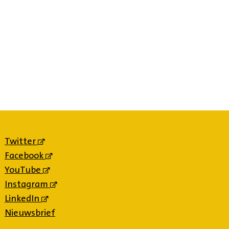
Twitter
(externe
link)
Facebook
(externe
link)
YouTube
(externe
link)
Instagram
(externe
link)
LinkedIn
(externe
link)
Nieuwsbrief