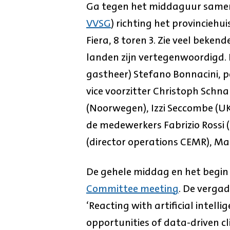
Ga tegen het middaguur samen m
VVSG
) richting het provinciehu
Fiera, 8 toren 3. Zie veel beken
landen zijn vertegenwoordigd.
gastheer) Stefano Bonnacini, p
vice voorzitter Christoph Schn
(Noorwegen), Izzi Seccombe (U
de medewerkers Fabrizio Rossi 
(director operations CEMR), Ma
De gehele middag en het begin
Committee meeting
. De verga
‘Reacting with artificial intel
opportunities of data-driven c