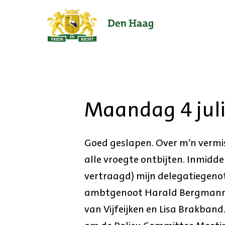
Ga
naar
de
startpagina.
Maandag 4 jul
Goed geslapen. Over m’n vermis
alle vroegte ontbijten. Inmiddel
vertraagd) mijn delegatiegen
ambtgenoot Harald Bergmann 
van Vijfeijken en Lisa Brakban