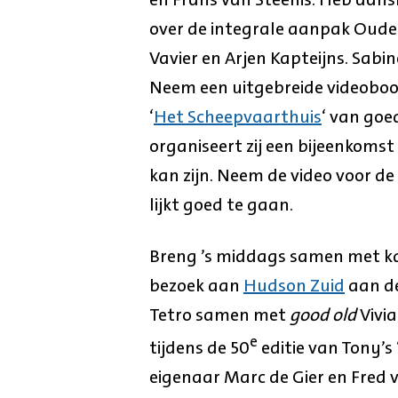
over de integrale aanpak Oud
Vavier en Arjen Kapteijns. Sab
Neem een uitgebreide videoboo
‘
Het Scheepvaarthuis
‘ van goe
organiseert zij een bijeenkomst
kan zijn. Neem de video voor d
lijkt goed te gaan.
Breng ’s middags samen met ka
bezoek aan
Hudson Zuid
aan de
Tetro samen met
good old
Vivia
e
tijdens de 50
editie van Tony’s
eigenaar Marc de Gier en Fred