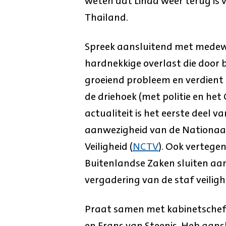
weten dat Linda weer terug is v
Thailand.
Spreek aansluitend met medewer
hardnekkige overlast die door 
groeiend probleem en verdient
de driehoek (met politie en het
actualiteit is het eerste deel v
aanwezigheid van de Nationaal
Veiligheid (
NCTV
). Ook vertege
Buitenlandse Zaken sluiten aan
vergadering van de staf veiligh
Praat samen met kabinetschef
en Frans van Steenis. Heb aansl