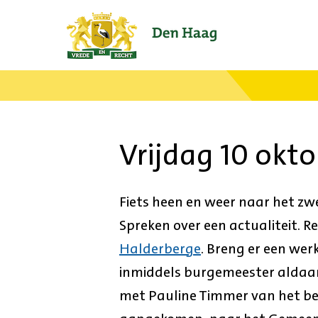
Ga
naar
de
startpagina.
Vrijdag 10 okt
Fiets heen en weer naar het z
Spreken over een actualiteit. R
Halderberge
. Breng er een we
inmiddels burgemeester aldaa
met Pauline Timmer van het be