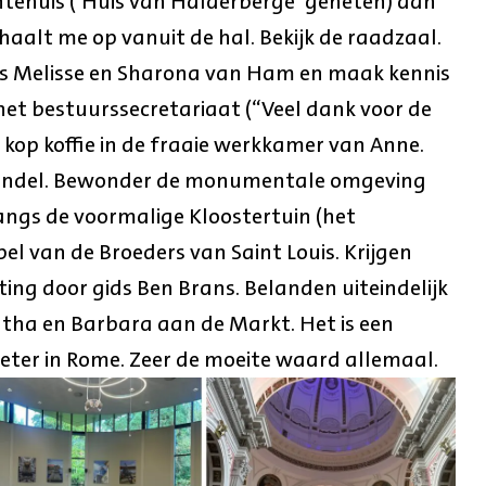
ehuis (‘Huis van Halderberge’ geheten) aan
aalt me op vanuit de hal. Bekijk de raadzaal.
 Melisse en Sharona van Ham en maak kennis
het bestuurssecretariaat (“Veel dank voor de
n kop koffie in de fraaie werkkamer van Anne.
ndel. Bewonder de monumentale omgeving
angs de voormalige Kloostertuin (het
l van de Broeders van Saint Louis. Krijgen
ting door gids Ben Brans. Belanden uiteindelijk
gatha en Barbara aan de Markt. Het is een
Pieter in Rome. Zeer de moeite waard allemaal.