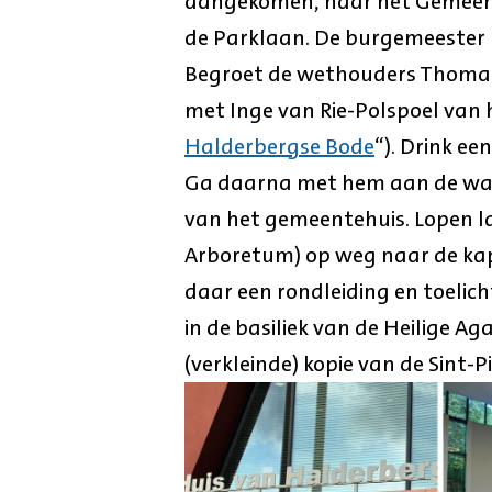
aangekomen, naar het Gemeent
de Parklaan. De burgemeester h
Begroet de wethouders Thomas
met Inge van Rie-Polspoel van 
Halderbergse Bode
“). Drink ee
Ga daarna met hem aan de wa
van het gemeentehuis. Lopen l
Arboretum) op weg naar de kape
daar een rondleiding en toelich
in de basiliek van de Heilige A
(verkleinde) kopie van de Sint-