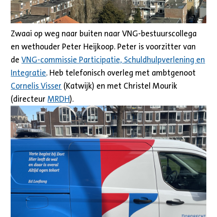
Zwaai op weg naar buiten naar VNG-bestuurscollega
en wethouder Peter Heijkoop. Peter is voorzitter van
de
VNG-
commissie Participatie, Schuldhulpverlening en
Integratie
. Heb telefonisch overleg met ambtgenoot
Cornelis Visser
(Katwijk) en met Christel Mourik
(directeur
MRDH
).