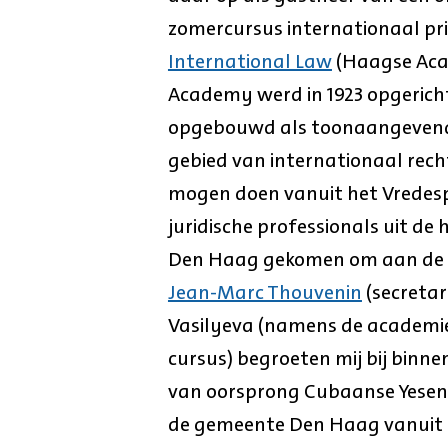
zomercursus internationaal pr
International Law
(Haagse Acad
Academy werd in 1923 opgericht
opgebouwd als toonaangevend
gebied van internationaal recht
mogen doen vanuit het Vredespa
juridische professionals uit de 
Den Haag gekomen om aan de z
Jean-Marc Thouvenin
(secreta
Vasilyeva (namens de academie
cursus) begroeten mij bij bin
van oorsprong Cubaanse Yesenia
de gemeente Den Haag vanuit d