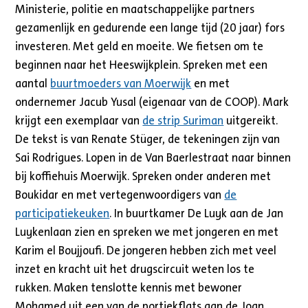
Ministerie, politie en maatschappelijke partners
gezamenlijk en gedurende een lange tijd (20 jaar) fors
investeren. Met geld en moeite. We fietsen om te
beginnen naar het Heeswijkplein. Spreken met een
aantal
buurtmoeders van Moerwijk
en met
ondernemer Jacub Yusal (eigenaar van de COOP). Mark
krijgt een exemplaar van
de strip Suriman
uitgereikt.
De tekst is van Renate Stüger, de tekeningen zijn van
Sai Rodrigues. Lopen in de Van Baerlestraat naar binnen
bij koffiehuis Moerwijk. Spreken onder anderen met
Boukidar en met vertegenwoordigers van
de
participatiekeuken
. In buurtkamer De Luyk aan de Jan
Luykenlaan zien en spreken we met jongeren en met
Karim el Boujjoufi. De jongeren hebben zich met veel
inzet en kracht uit het drugscircuit weten los te
rukken. Maken tenslotte kennis met bewoner
Mohamed uit een van de portiekflats aan de Joan