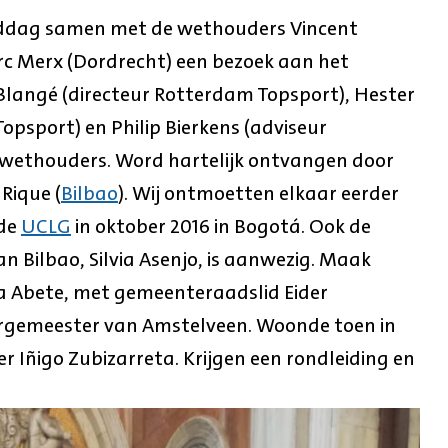
iddag samen met de wethouders Vincent
c Merx (Dordrecht) een bezoek aan het
langé (directeur Rotterdam Topsport), Hester
Topsport) en Philip Bierkens (adviseur
e wethouders. Word hartelijk ontvangen door
Rique (
Bilbao
). Wij ontmoetten elkaar eerder
 de
UCLG
in oktober 2016 in Bogotá. Ook de
n Bilbao, Silvia Asenjo, is aanwezig. Maak
 Abete, met gemeenteraadslid Eider
burgemeester van Amstelveen. Woonde toen in
 Iñigo Zubizarreta. Krijgen een rondleiding en