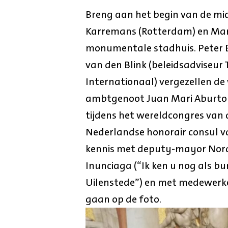
Breng aan het begin van de m
Karremans (Rotterdam) en Mar
monumentale stadhuis. Peter B
van den Blink (beleidsadviseur 
Internationaal) vergezellen d
ambtgenoot Juan Mari Aburto 
tijdens het wereldcongres van
Nederlandse honorair consul va
kennis met deputy-mayor Nora
Inunciaga (“Ik ken u nog als 
Uilenstede”) en met medewerker
gaan op de foto.