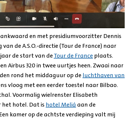
 Blankwaard en met presidiumvoorzitter Dennis
 van de A.S.O.-directie (Tour de France) naar
 jaar de start van de
Tour de France
plaats.
een Airbus 320 in twee uurtjes heen. Zwaai naar
anden rond het middaguur op de
luchthaven van
ns vloog met een eerder toestel naar Bilbao.
hal. Voormalig wielrenster Elisabeth
 het hotel. Dat is
hotel Meliá
aan de
 Een kamer op de achtste verdieping valt mij