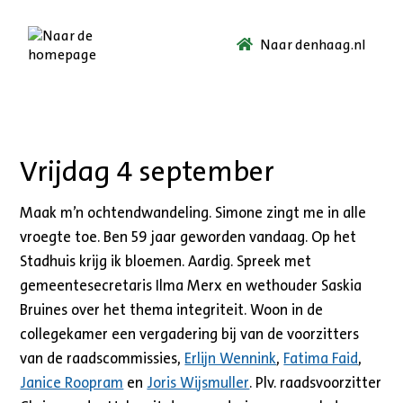
Naar denhaag.nl
Ga
naar
de
startpagina.
Vrijdag 4 september
Maak m’n ochtendwandeling. Simone zingt me in alle
vroegte toe. Ben 59 jaar geworden vandaag. Op het
Stadhuis krijg ik bloemen. Aardig. Spreek met
gemeentesecretaris Ilma Merx en wethouder Saskia
Bruines over het thema integriteit. Woon in de
collegekamer een vergadering bij van de voorzitters
van de raadscommissies,
Erlijn Wennink
,
Fatima Faid
,
Janice Roopram
en
Joris Wijsmuller
. Plv. raadsvoorzitter