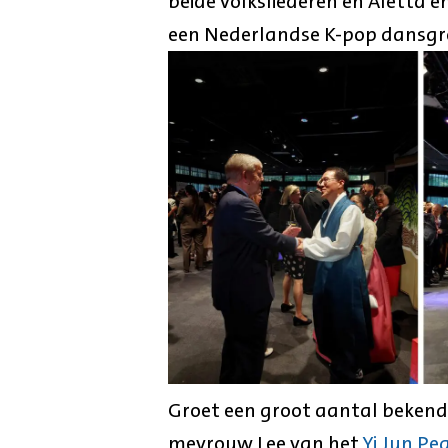
beide volksliederen en Aletta e
een Nederlandse K-pop dansgro
Groet een groot aantal bekend
mevrouw Lee van het
Yi Jun P