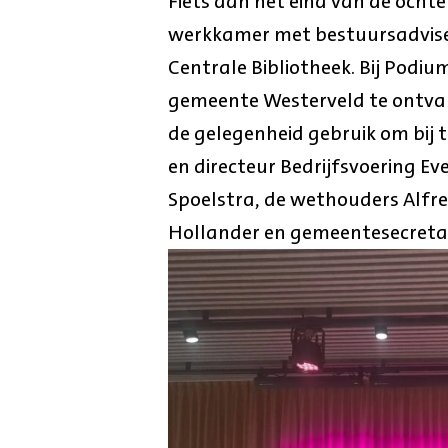
Fiets aan het eind van de ocht
werkkamer met bestuursadviseu
Centrale Bibliotheek. Bij Podiu
gemeente Westerveld te ontvan
de gelegenheid gebruik om bij
en directeur Bedrijfsvoering 
Spoelstra, de wethouders Alfr
Hollander en gemeentesecretar