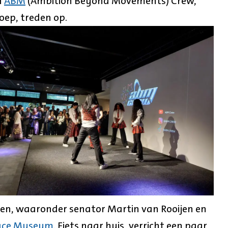
n
ABM
(Ambition Beyond Movements) Crew,
ep, treden op.
en, waaronder senator Martin van Rooijen en
eace Museum
. Fiets naar huis, verricht een paar