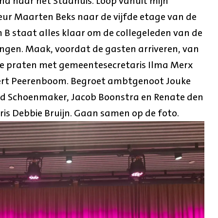
end naar het Stadhuis. Loop vanuit mijn
r Maarten Beks naar de vijfde etage van de
m B staat alles klaar om de collegeleden van de
gen. Maak, voordat de gasten arriveren, van
 te praten met gemeentesecretaris Ilma Merx
Evert Peerenboom. Begroet ambtgenoot Jouke
ed Schoenmaker, Jacob Boonstra en Renate den
is Debbie Bruijn. Gaan samen op de foto.