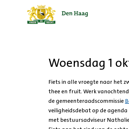
Ga
naar
de
startpagina.
Woensdag 1 ok
Fiets in alle vroegte naar het
thee en fruit. Werk vanochtend
de gemeenteraadscommissie
B
veiligheidsdebat op de agenda s
met bestuursadviseur Nathalie