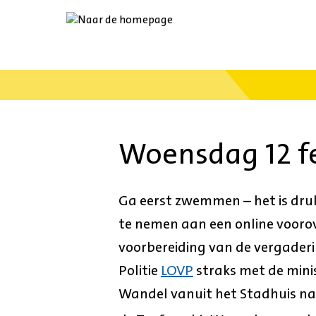
Ga
naar
de
startpagina.
Woensdag 12 f
Ga eerst zwemmen – het is dru
te nemen aan een online voorov
voorbereiding van de vergaderin
Politie
LOVP
straks met de minis
Wandel vanuit het Stadhuis naar