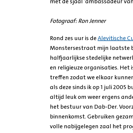
met de sjaal ‘ambassadeur va
Fotograaf: Ron Jenner
Rond zes uur is de
Alevitische C
Monstersestraat mijn laatste
halfjaarlijkse stedelijke netwe
en religieuze organisaties. Het 
treffen zodat we elkaar kunnen
als deze sinds ik op 1 juli 200
altijd leuk om weer ergens ande
het bestuur van Dab-Der. Voor
binnenkomst. Gebruiken gezame
volle nabijgelegen zaal het p