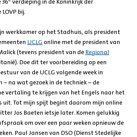
 36
verdieping in de Koninkrijk der
 LOVP bij.
ijn werkkamer op het Stadhuis, als president
gemeenten
UCLG
online met de president van
Malick (tevens president van de
Regional
tanië). Doe dit ter voorbereiding op een
 bestuur van de UCLG volgende week in
 – na wat gezoek in de techniek – de
e vertaling te krijgen van het Engels naar het
 uit. Tot mijn spijt begint daarom mijn online
tter Jos Baeten ietsje later. Komen gelukkig
 afspraak om over een paar weken opnieuw de
eken. Paul Jansen van DSO (Dienst Stedelijke