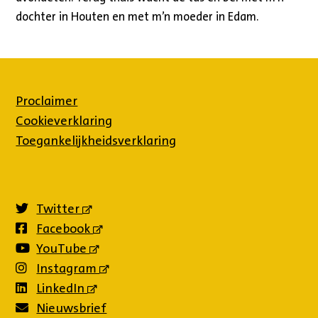
dochter in Houten en met m’n moeder in Edam.
Proclaimer
Cookieverklaring
Toegankelijkheidsverklaring
Twitter
(externe
link)
Facebook
(externe
link)
YouTube
(externe
link)
Instagram
(externe
link)
LinkedIn
(externe
link)
Nieuwsbrief