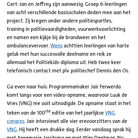
Gert-Jan en Jeffrey zijn aanwezig. Groep 6-leerlingen
van acht verschillende basisscholen deden mee aan het
project. Zij kregen onder andere politiesportles,
training in politievaardigheden, vuurwerkvoorlichting
en namen een kijkje bij de brandweer en het
ambulancevervoer.
Wens
achttien leerlingen van harte
geluk met hun succesvolle deelname en reik ze
allemaal het Politiekids-diploma uit. Heb twee keer
telefonisch contact met plv. politiechef Dennis den Os.
Ga even naar huis. Programmamaker Jaïr Ferwerda
komt langs voor een video-opname, waarvoor Luuk de
Vries (VNG) me ooit uitnodigde. De opname staat in het
ste
teken van de 100
editie van het jaarlijkse
VNG
congres
. Jaïr interviewt alle vier erevoorzitters van de
VNG
. Hij heeft een drukke dag. Eerder vandaag sprak hij
met Annemarie Jorritsma en met Wim Deetman. Na