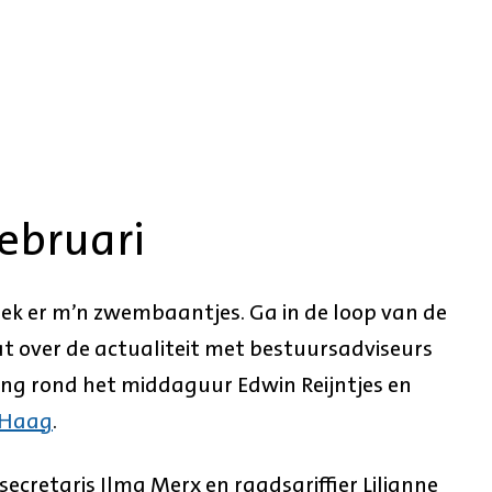
ebruari
Trek er m’n zwembaantjes. Ga in de loop van de
at over de actualiteit met bestuursadviseurs
ng rond het middaguur Edwin Reijntjes en
 Haag
.
retaris Ilma Merx en raadsgriffier Lilianne