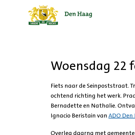
Ga
naar
de
startpagina.
Woensdag 22 f
Fiets naar de Seinpoststraat. 
ochtend richting het werk. Pra
Bernadette en Nathalie. Ontva
Ignacio Beristain van
ADO Den
Overleg daarna met gemeentesec