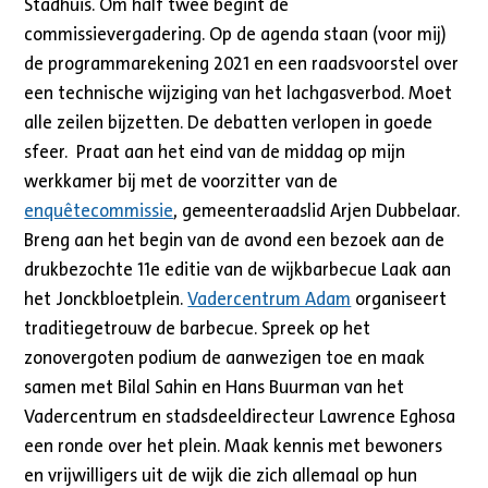
Stadhuis. Om half twee begint de
commissievergadering. Op de agenda staan (voor mij)
de programmarekening 2021 en een raadsvoorstel over
een technische wijziging van het lachgasverbod. Moet
alle zeilen bijzetten. De debatten verlopen in goede
sfeer. Praat aan het eind van de middag op mijn
werkkamer bij met de voorzitter van de
enquêtecommissie
, gemeenteraadslid Arjen Dubbelaar.
Breng aan het begin van de avond een bezoek aan de
drukbezochte 11e editie van de wijkbarbecue Laak aan
het Jonckbloetplein.
Vadercentrum Adam
organiseert
traditiegetrouw de barbecue. Spreek op het
zonovergoten podium de aanwezigen toe en maak
samen met Bilal Sahin en Hans Buurman van het
Vadercentrum en stadsdeeldirecteur Lawrence Eghosa
een ronde over het plein. Maak kennis met bewoners
en vrijwilligers uit de wijk die zich allemaal op hun