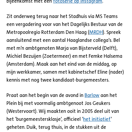
bijeenkomst met een
fotoserie op Instagram
.
Zit onderweg terug naar het Stadhuis via MS Teams
een vergadering voor van het Dagelijks Bestuur van de
Metropoolregio Rotterdam Den Haag (
MRDH
). Spreek
aansluitend met een aantal Haaglandse collega’s. Bel
met m’n ambtgenoten Marja van Bijsterveld (Delft),
Michiel Bezuijen (Zoetermeer) en met Femke Halsema
(Amsterdam). Maak aan het eind van de middag, op
mijn werkkamer, samen met kabinetschef Eline (nader)
kennis met nog twee kandidaat-burgemeesters.
Praat aan het begin van de avond in
Barlow
aan het
Plein bij met voormalig ambtgenoot Jos Geukers
(Westervoort). Wij maakten ooit in 2005 deel uit van
het ‘burgemeestersklasje’, officieel ‘
het initiatief
‘
geheten. Duik, terug thuis, in de stukken uit de