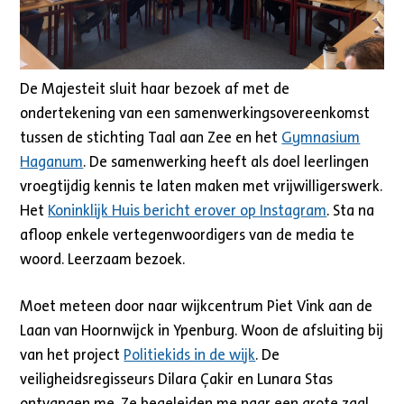
De Majesteit sluit haar bezoek af met de
ondertekening van een samenwerkingsovereenkomst
tussen de stichting Taal aan Zee en het
Gymnasium
Haganum
. De samenwerking heeft als doel leerlingen
vroegtijdig kennis te laten maken met vrijwilligerswerk.
Het
Koninklijk Huis bericht erover op Instagram
. Sta na
afloop enkele vertegenwoordigers van de media te
woord. Leerzaam bezoek.
Moet meteen door naar wijkcentrum Piet Vink aan de
Laan van Hoornwijck in Ypenburg. Woon de afsluiting bij
van het project
Politiekids in de wijk
. De
veiligheidsregisseurs Dilara Çakir en Lunara Stas
ontvangen me. Ze begeleiden me naar een grote zaal