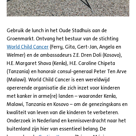
Gebruik de lunch in het Oude Stadhuis aan de
Groenmarkt. Ontvang het bestuur van de stichting
World Child Cancer
(Ferry, Gita, Gert-Jan, Angela en
Welmer) en de ambassadeurs Z.E. Dren Doli (Kosovo),
H.E. Margaret Shava (Ken
i
a), H.E. Caroline Chipeta
(Tanzania) en honorair consul-generaal Peter Ten Arve
(Malawi). World Child Cancer is een wereldwijd
opererende organisatie die zich inzet voor kinderen
met kanker in arme(re) landen – waaronder Ken
i
a,
Malawi, Tanzania en Kosovo – om de genezingskans en
kwaliteit van leven van die kinderen te verbeteren.
Onderzoek in Nederland en kennisoverdracht naar het
buitenland zijn hier van essentieel belang. De