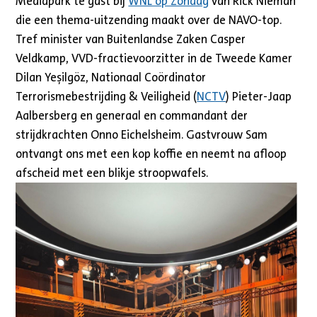
Mediapark te gast bij
WNL op Zondag
van Rick Nieman
die een thema-uitzending maakt over de NAVO-top.
Tref minister van Buitenlandse Zaken Casper
Veldkamp, VVD-fractievoorzitter in de Tweede Kamer
Dilan Yeşilgöz, Nationaal Coördinator
Terrorismebestrijding & Veiligheid (
NCTV
) Pieter-Jaap
Aalbersberg en generaal en commandant der
strijdkrachten Onno Eichelsheim. Gastvrouw Sam
ontvangt ons met een kop koffie en neemt na afloop
afscheid met een blikje stroopwafels.