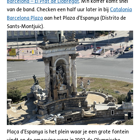
Barcelona – El Prat de Llobregat
. M’n koffer komt snel
van de band. Checken een half uur later in bij
Catalonia
Barcelona Plaza
aan het Plaza d’Espanya (Distrito de
Sants-Montjuïc).
Plaça d’Espanya is het plein waar je een grote fontein