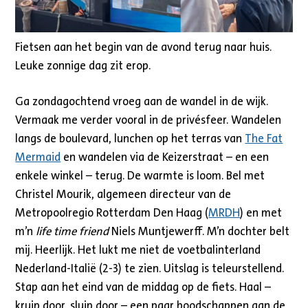
Fietsen aan het begin van de avond terug naar huis.
Leuke zonnige dag zit erop.
Ga zondagochtend vroeg aan de wandel in de wijk.
Vermaak me verder vooral in de privésfeer. Wandelen
langs de boulevard, lunchen op het terras van
The Fat
Mermaid
en wandelen via de Keizerstraat – en een
enkele winkel – terug. De warmte is loom. Bel met
Christel Mourik, algemeen directeur van de
Metropoolregio Rotterdam Den Haag (
MRDH
) en met
m’n
life time friend
Niels Muntjewerff. M’n dochter belt
mij. Heerlijk. Het lukt me niet de voetbalinterland
Nederland-Italië (2-3) te zien. Uitslag is teleurstellend.
Stap aan het eind van de middag op de fiets. Haal –
kruip door, sluip door – een paar boodschappen aan de