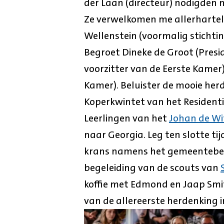
der Laan (directeur) nodigden me
Ze verwelkomen me allerharte
Wellenstein (voormalig stichtin
Begroet Dineke de Groot (Pres
voorzitter van de Eerste Kamer
Kamer). Beluister de mooie her
Koperkwintet van het Residenti
Leerlingen van het
Johan de Wi
naar Georgia. Leg ten slotte ti
krans namens het gemeentebes
begeleiding van de scouts van
koffie met Edmond en Jaap Smi
van de allereerste herdenking i