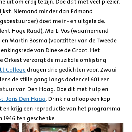
 uit om erbij te zijn. Doe dat met veel plezier.
lijkst. Niemand minder dan Edmond
gsbestuurder) doet me in- en uitgeleide.
ident Hoge Raad), Mei Li Vos (waarnemend
) en Martin Bosma (voorzitter van de Tweede
denkingsrede van Dineke de Groot. Het
e Orkest verzorgt de muzikale omlijsting.
tt College
dragen drie gedichten voor. Zwaai
jdens de stille gang langs dodencel 601 een
tuur van Den Haag. Doe dit met hulp en
St. Joris Den Haag
. Drink na afloop een kop
t en krijg een reproductie van het programma
n 1946 ten geschenke.