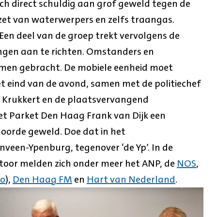
ch direct schuldig aan grof geweld tegen de
nzet van waterwerpers en zelfs traangas.
 Een deel van de groep trekt vervolgens de
ingen aan te richten. Omstanders en
men gebracht. De mobiele eenheid moet
t eind van de avond, samen met de politiechef
 Krukkert en de plaatsvervangend
het Parket Den Haag Frank van Dijk een
oorde geweld. Doe dat in het
veen-Ypenburg, tegenover ‘de Yp’. In de
toor melden zich onder meer het ANP, de
NOS
,
eo
),
Den Haag FM
en
Hart van Nederland
.