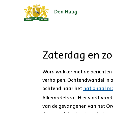
Ga
naar
de
startpagina.
Zaterdag en z
Word wakker met de berichten o
verholpen. Ochtendwandel in all
ochtend naar het
nationaal m
Alkemadelaan. Hier vindt van
van de gevangenen van het Oran