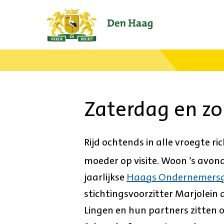
Ga
naar
de
startpagina.
Zaterdag en z
Rijd ochtends in alle vroegte ri
moeder op visite. Woon ’s avo
jaarlijkse
Haags Ondernemers
stichtingsvoorzitter Marjolein d
Lingen en hun partners zitten o