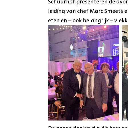
Schuurhof presenteren de avo
leiding van chef Marc Smeets e
eten en – ook belangrijk – vlekk
De goede doelen zijn dit keer d