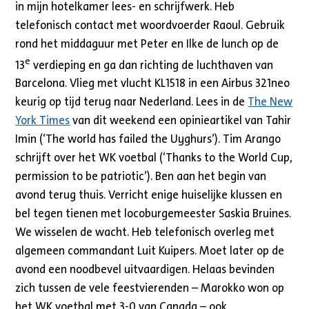
in mijn hotelkamer lees- en schrijfwerk. Heb
telefonisch contact met woordvoerder Raoul. Gebruik
rond het middaguur met Peter en Ilke de lunch op de
e
13
verdieping en ga dan richting de luchthaven van
Barcelona. Vlieg met vlucht KL1518 in een Airbus 321neo
keurig op tijd terug naar Nederland. Lees in de
The New
York Times
van dit weekend een opinieartikel van Tahir
Imin (‘The world has failed the Uyghurs’). Tim Arango
schrijft over het WK voetbal (‘Thanks to the World Cup,
permission to be patriotic’). Ben aan het begin van
avond terug thuis. Verricht enige huiselijke klussen en
bel tegen tienen met locoburgemeester Saskia Bruines.
We wisselen de wacht. Heb telefonisch overleg met
algemeen commandant Luit Kuipers. Moet later op de
avond een noodbevel uitvaardigen. Helaas bevinden
zich tussen de vele feestvierenden – Marokko won op
het WK voetbal met 3-0 van Canada – ook