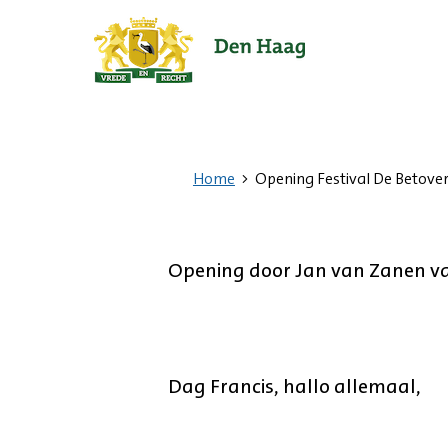
Ga
naar
de
startpagina.
Home
Opening Festival De Betove
Opening door Jan van Zanen van
Dag Francis, hallo allemaal,