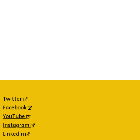
Twitter
(externe
link)
Facebook
(externe
link)
YouTube
(externe
link)
Instagram
(externe
link)
LinkedIn
(externe
link)