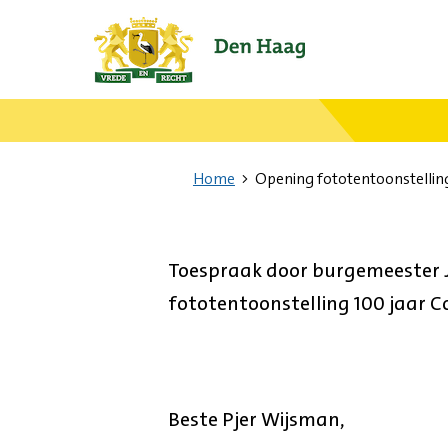
Ga
naar
de
startpagina.
Home
Opening fototentoonstellin
Toespraak door burgemeester Ja
fototentoonstelling 100 jaar C
Beste Pjer Wijsman,