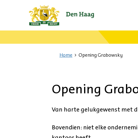
Ga
naar
de
startpagina.
Home
Opening Grabowsky
Opening Grab
Van harte gelukgewenst met d
Bovendien: niet elke ondernemi
kantoor heeft.