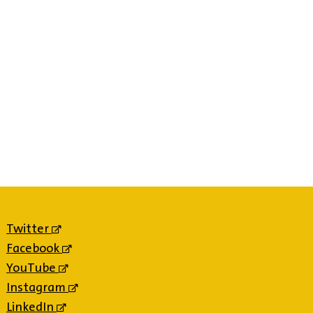
Twitter
(externe
link)
Facebook
(externe
link)
YouTube
(externe
link)
Instagram
(externe
link)
LinkedIn
(externe