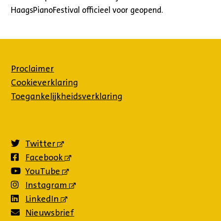
HaagsPianoFestival officieel voor geopend.
Proclaimer
Cookieverklaring
Toegankelijkheidsverklaring
Twitter
(externe
link)
Facebook
(externe
link)
YouTube
(externe
link)
Instagram
(externe
link)
LinkedIn
(externe
link)
Nieuwsbrief