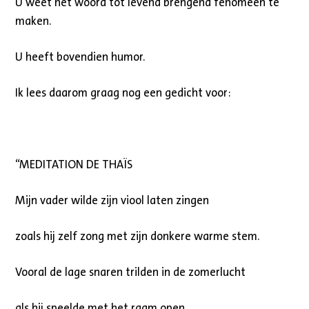
U weet het woord tot levend brengend fenomeen te
maken.
U heeft bovendien humor.
Ik lees daarom graag nog een gedicht voor:
“MEDITATION DE THAÏS
Mijn vader wilde zijn viool laten zingen
zoals hij zelf zong met zijn donkere warme stem.
Vooral de lage snaren trilden in de zomerlucht
als hij speelde met het raam open.